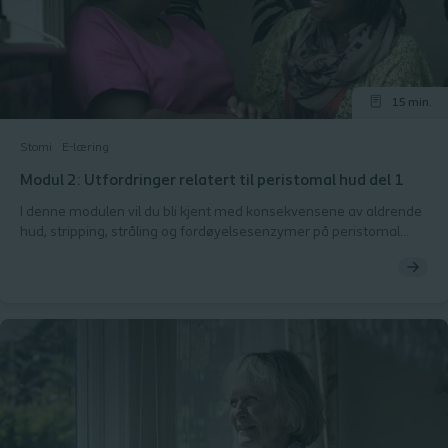
15 min.
Stomi
E-læring
Modul 2: Utfordringer relatert til peristomal hud del 1
I denne modulen vil du bli kjent med konsekvensene av aldrende
hud, stripping, stråling og fordøyelsesenzymer på peristomal
hud. Peristomal hud kan utfordres av en rekke faktorer. Du vil
utforske de indre og ytre faktorene og bli presentert for hva du
skal se etter når du tar vare på peristomal hud. Du vil oppdage
hvordan stråling, rutiner, alder, enzymer, stripping og ernæring
kan utgjøre en risiko for normal peristomal hud. Mot slutten av
modulen vil du få muligheten til å teste kunnskapene dine.