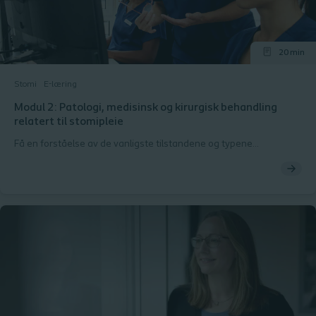
20 min
Stomi
E-læring
Modul 2: Patologi, medisinsk og kirurgisk behandling
relatert til stomipleie
Få en forståelse av de vanligste tilstandene og typene
gastrointestinal kirurgi som fører til stomianleggelse - samt de
ulike stomitypene. Formålet med denne modulen er å oppdatere
din kunnskap om De ulike typene av de vanligste stomitypene De
vanligste tilstandene som kan føre til stomi Kirurgisk behandling
av den nedre delen av mage-tarmkanalen og urologiske
tilstander De ulike typene abdominaloperasjoner som fører til
stomianleggelse Den andre modulen dekker de vanligste
tilstandene og typene gastrointestinal kirurgi som fører til
stomianleggelse - samt de ulike stomitypene