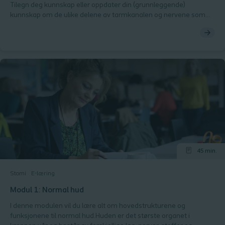
Tilegn deg kunnskap eller oppdater din (grunnleggende)
kunnskap om de ulike delene av tarmkanalen og nervene som
kontrollerer den.Gjennom en kombinasjon av animasjoner,
lysbilder og øvelser vil du bli kjent med de viktigste delene av
tarmkanalen.
45 min.
Stomi
E-læring
Modul 1: Normal hud
I denne modulen vil du lære alt om hovedstrukturene og
funksjonene til normal hud.Huden er det største organet i