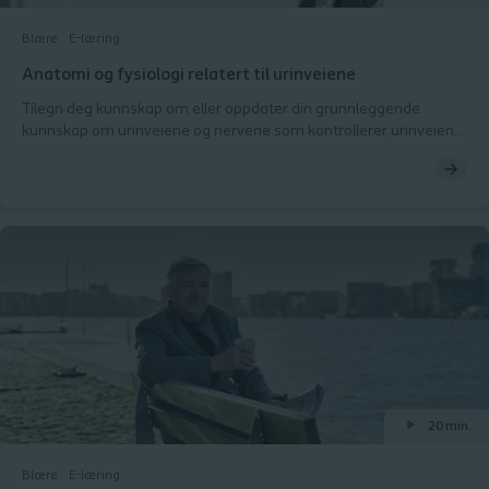
Blære
E-læring
Anatomi og fysiologi relatert til urinveiene
Tilegn deg kunnskap om eller oppdater din grunnleggende
kunnskap om urinveiene og nervene som kontrollerer urinveiene.
En kombinasjon av animasjoner, bilder og øvelser vil veilede deg
gjennom innholdet og øke kompetansen din.
20 min.
Blære
E-læring