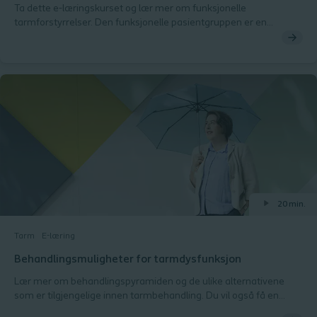
Ta dette e-læringskurset og lær mer om funksjonelle
tarmforstyrrelser. Den funksjonelle pasientgruppen er en
heterogen gruppe, og denne modulen fokuserer på kvinner innen
det funksjonelle segmentet. Du vil lære om
bekkenbunnsproblemer som dysynergi, skade på bekkenbunnen
og prolaps av bekkenorganer, og hvordan disse tilstandene er
knyttet til tarmdysfunksjon.
20 min.
Tarm
E-læring
Behandlingsmuligheter for tarmdysfunksjon
Lær mer om behandlingspyramiden og de ulike alternativene
som er tilgjengelige innen tarmbehandling. Du vil også få en
introduksjon til MENTOR-verktøyet som brukes av helsepersonell