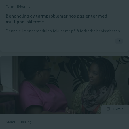
Tarm
E-læring
Behandling av tarmproblemer hos pasienter med
multippel sklerose
Denne e-læringsmodulen fokuserer på å forbedre bevisstheten
omkring tarmrelaterte problemer som personer med multippel
sklerose kan oppleve. Dette skyldes skade på myelinskjedene i
nervesystemet forårsaket av MS. Å fullføre hele modulen tar ca.
60 min. Imidlertid kan hver studiedel og quiz tas separat, noe
som betyr at du kan komme tilbake og starte på nytt eller gå
tilbake til læringsmodulen når det passer deg.
15 min.
Stomi
E-læring