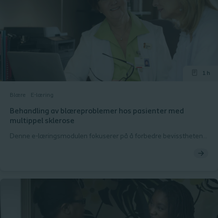
1 h
Blære
E-læring
Behandling av blæreproblemer hos pasienter med
multippel sklerose
Denne e-læringsmodulen fokuserer på å forbedre bevisstheten
omkring blærerelaterte problemer som personer med multippel
sklerose kan oppleve. Dette skyldes skade på myelinskjedene i
nervesystemet forårsaket av MS. Å fullføre hele modulen tar ca.
60 min. Imidlertid kan hver studiedel og quiz tas separat, noe
som betyr at du kan komme tilbake og starte på nytt eller gå
tilbake til læringsmodulen når det passer deg.