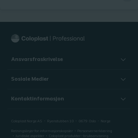
vil utforske hvilke medisiner som kan forårsake endringer i
huden. Du vil oppdage hvordan aktuelle medisiner, styrken til
aktuelle medisiner, oljeholdige produkter, systemiske medisiner,
steroider og kjemoterapi kan skape utfordringer og hva du kan
gjøre for å møte utfordringene. Mot slutten av modulen vil du få
muligheten til å teste kunnskapene dine.
Ansvarsfraskrivelse
Sosiale Medier
Kontaktinformasjon
Coloplast Norge AS
Ryenstubben 10
0679
Oslo
Norge
Retningslinjer for informasjonskapsler
Personvernerklæring
Juridiske aspekter
Coloplast produkter - bruksanvisning