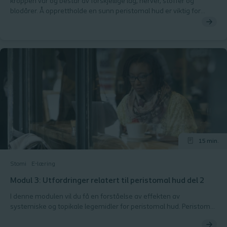
kroppen vår og består av forskjellige lag, nerver, stoffer og
blodårer. Å opprettholde en sunn peristomal hud er viktig for
personer med stomi. Du vil utforske hver del av hudlagene i
detalj, oppdage hvilken rolle de spiller for å holde huden sunn og
faktorene som kan ha negative effekter på peristomal hud.Mot
slutten av denne modulen vil du få muligheten til å teste
kunnskapene dine.
15 min.
Stomi
E-læring
Modul 3: Utfordringer relatert til peristomal hud del 2
I denne modulen vil du få en forståelse av effekten av
systemiske og topikale legemidler for peristomal hud. Peristomal
hudhelse kan påvirkes av topikale og systemiske medisiner. Du