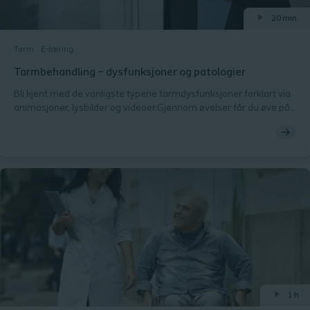
20 min.
Tarm
E-læring
Tarmbehandling – dysfunksjoner og patologier
Bli kjent med de vanligste typene tarmdysfunksjoner forklart via
animasjoner, lysbilder og videoer.Gjennom øvelser får du øve på
å matche ulike pasienttilfeller med riktig
diagnose/dysfunksjonstype.
1 h