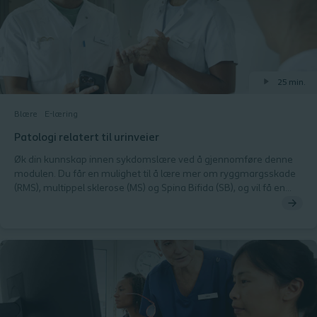
25 min.
Blære
E-læring
Patologi relatert til urinveier
​Øk din kunnskap innen sykdomslære ved å gjennomføre denne
modulen. Du får en mulighet til å lære mer om ryggmargsskade
(RMS), multippel sklerose (MS) og Spina Bifida (SB), og vil få en
forståelse av hvordan blærebehandling spiller en avgjørende