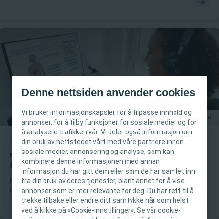
for å vurdere effektiviteten av nåværende pasientbehandling.
Denne nettsiden anvender cookies
Vi bruker informasjonskapsler for å tilpasse innhold og
20 min
annonser, for å tilby funksjoner for sosiale medier og for
å analysere trafikken vår. Vi deler også informasjon om
Stomi
E-læring
din bruk av nettstedet vårt med våre partnere innen
VIKTIG INFORMASJON
sosiale medier, annonsering og analyse, som kan
Modul 1: Grunnleggende stomipleie – anatomi og
kombinere denne informasjonen med annen
fysiologi
Dette nettstedet er kun beregnet på
informasjon du har gitt dem eller som de har samlet inn
fra din bruk av deres tjenester, blant annet for å vise
I denne modulen vil du få en forståelse av anatomi og fysiologi i
helsepersonell. Innholdet på nettstedet er ment
annonser som er mer relevante for deg. Du har rett til å
mage-tarmkanalen og urinveiene, med særlig vekt på: -
for informasjons- og opplæringsformål og er
trekke tilbake eller endre ditt samtykke når som helst
Passasjen gjennom mage-tarmkanalen- Bevegelsene i mage-
kanskje ikke egnet for alle jurisdiksjoner.
ved å klikke på «Cookie-innstillinger». Se vår cookie-
tarmkanalen, med utforsking av de fire tarmlagene - En
Coloplast gir ikke medisinske råd. Ansvaret for