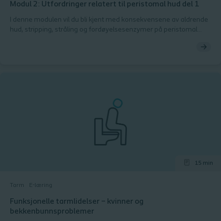
Modul 2: Utfordringer relatert til peristomal hud del 1
I denne modulen vil du bli kjent med konsekvensene av aldrende
hud, stripping, stråling og fordøyelsesenzymer på peristomal
hud. Peristomal hud kan utfordres av en rekke faktorer. Du vil
utforske de indre og ytre faktorene og bli presentert for hva du
skal se etter når du tar vare på peristomal hud. Du vil oppdage
hvordan stråling, rutiner, alder, enzymer, stripping og ernæring
kan utgjøre en risiko for normal peristomal hud. Mot slutten av
modulen vil du få muligheten til å teste kunnskapene dine.
15 min
Tarm
E-læring
Funksjonelle tarmlidelser – kvinner og
bekkenbunnsproblemer