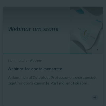
Stomi
Blære
Webinar
Webinar for apoteksansatte
Velkommen til Coloplast Professionals side spesielt
laget for apotekansatte. Vårt mål er at du som
ansatt skal finne nyttig informasjon som kan støtte
deg i ditt daglige arbeid med å finne egnede løsninger
som gjør livet enklere for mennesker med personlige