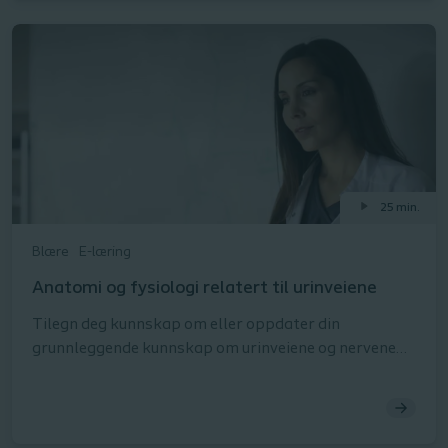
lære om bekkenbunnsproblemer som dysynergi,
skade på bekkenbunnen og prolaps av
bekkenorganer, og hvordan disse tilstandene er
knyttet til tarmdysfunksjon.
25 min.
Blære
E-læring
Anatomi og fysiologi relatert til urinveiene
Tilegn deg kunnskap om eller oppdater din
grunnleggende kunnskap om urinveiene og nervene
som kontrollerer urinveiene. En kombinasjon av
animasjoner, bilder og øvelser vil veilede deg gjennom
innholdet og øke kompetansen din.