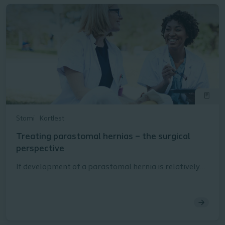
Stomi
Kortlest
Treating parastomal hernias – the surgical
perspective
If development of a parastomal hernia is relatively
common amongst people living with an ostomy, the
question arises, is that a problem? And, if so, does it
call for surgical intervention? This article presents
an overview of the surgical options for treating