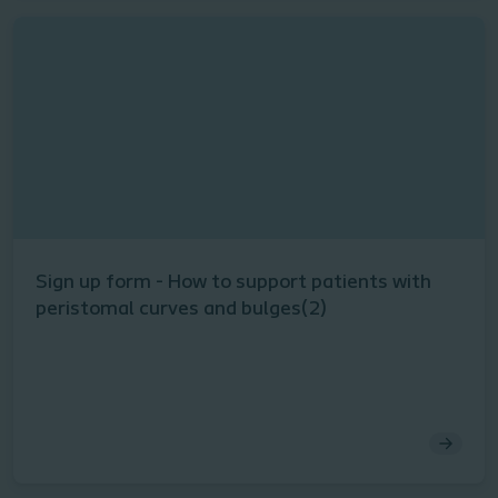
parastomal hernias, and explores the role nurses can
play in helping patients make informed decisions.
Sign up form - How to support patients with
peristomal curves and bulges(2)