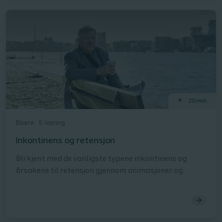
min. Imidlertid kan hver studiedel og quiz tas separat,
noe som betyr at du kan komme tilbake og starte på
nytt eller gå tilbake til læringsmodulen når det
passer deg.
20 min.
Blære
E-læring
Inkontinens og retensjon
Bli kjent med de vanligste typene inkontinens og
årsakene til retensjon gjennom animasjoner og
anatomiske tegninger. Under øvelsene får du
muligheten til å praktisere ved å matche ulike
pasient kasustikker med riktig diagnose eller
inkontinenstype.