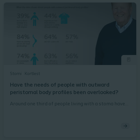
Stomi
Kortlest
Have the needs of people with outward
peristomal body profiles been overlooked?
Around one third of people living with a stoma have
an outward peristomal body profile. Data from our
Ostomy Life Study 2016/2017 shows that these
patients have very specific challenges in dealing with
their situation. This article tells you what they are –