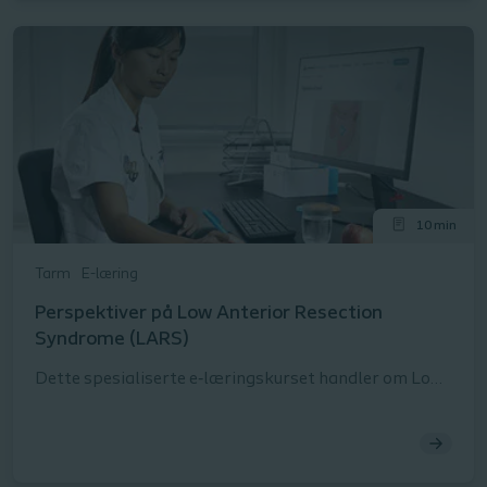
kategorier: Personer med stomi, stomiprodukter og
helsevesen. Velg en kategori, identifiser relevante
risikoer, og se hvilke evidensbaserte forebyggende
tiltak som kan iverksettes. Ideell for rask faglig
oppdatering og direkte anvendelse i klinisk praksis.
10 min
Tarm
E-læring
Perspektiver på Low Anterior Resection
Syndrome (LARS)
Dette spesialiserte e‑læringskurset handler om Low
Anterior Resection Syndrome (LARS). Tilstanden kan
oppstå etter kirurgisk behandling av kreftpasienter
og påvirker normal tarmfunksjon.