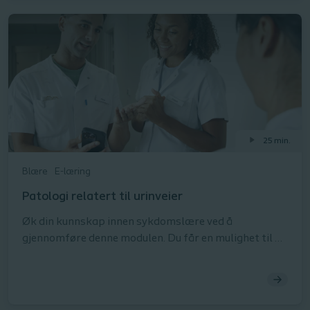
25 min.
Blære
E-læring
Patologi relatert til urinveier
​Øk din kunnskap innen sykdomslære ved å
gjennomføre denne modulen. Du får en mulighet til å
lære mer om ryggmargsskade (RMS), multippel
sklerose (MS) og Spina Bifida (SB), og vil få en
forståelse av hvordan blærebehandling spiller en