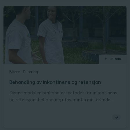
40 min.
Blære
E-læring
Behandling av inkontinens og retensjon
Denne modulen omhandler metoder for inkontinens
og retensjonsbehandling utover intermitterende
kateterisering.Utforsk de forskjellige funksjonene og
egenskapene til forskjellige katetertyper,
oppsamlingssystemer og andre
blærebehandlingsmetoder.