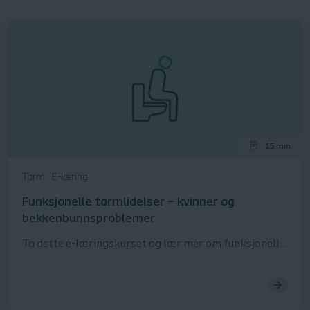
15 min
Tarm
E-læring
Funksjonelle tarmlidelser – kvinner og
bekkenbunnsproblemer
Ta dette e-læringskurset og lær mer om funksjonelle
tarmforstyrrelser. Den funksjonelle pasientgruppen
er en heterogen gruppe, og denne modulen fokuserer
på kvinner innen det funksjonelle segmentet. Du vil