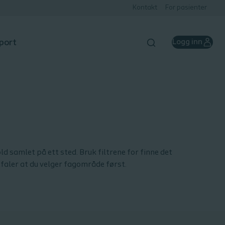
Kontakt
For pasienter
port
Logg inn
ld samlet på ett sted. Bruk filtrene for finne det
efaler at du velger fagområde først.