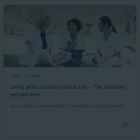
and what you can do to help this group of patients
deal with them.
Stomi
Kortlest
Living with a parastomal bulge – The patients’
perspective
Very little is known about the effect a parastomal
bulge has on a patient’s quality of life. In this article,
we share the results of a qualitative study that looks
into exactly that – from the patient’s perspective.