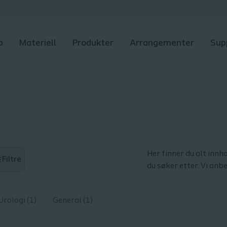
p
Materiell
Produkter
Arrangementer
Sup
Her finner du alt innho
Filtre
du søker etter. Vi anb
Urologi (1)
General (1)