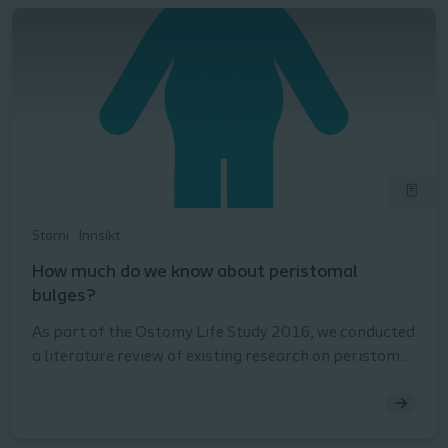
Stomi
Innsikt
How much do we know about peristomal
bulges?
As part of the Ostomy Life Study 2016, we conducted
a literature review of existing research on peristomal
bulges. The objective of this study was to uncover
whether or not there is robust scientific evidence to
support some of the wide-held beliefs about the