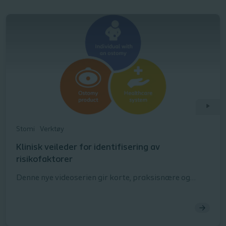
Stomi
Verktøy
Klinisk veileder for identifisering av
risikofaktorer
Denne nye videoserien gir korte, praksisnære og
klinisk relevante innsikter i risikofaktorer innen
stomipleie. Basert på Risikofaktormodellen er de 50
videoene – hver på 1–2 minutter – strukturert i tre