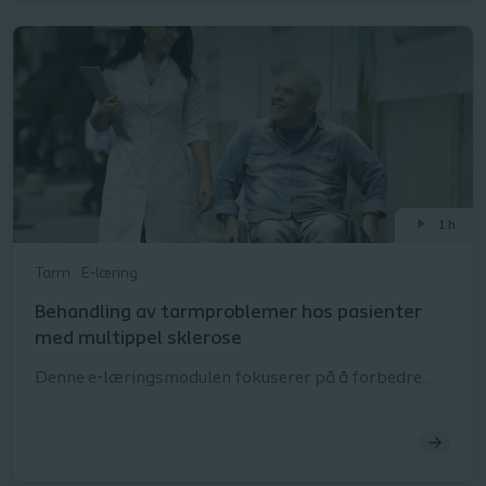
medisinske behov. Vi tilbyr tjenester og løsninger
innen stomi, blære og tarm. Nedenfor på denne siden
finner du 3 webinarer som kan gi deg faglig påfyll
innenfor disse områdene.
1 h
Tarm
E-læring
Behandling av tarmproblemer hos pasienter
med multippel sklerose
Denne e-læringsmodulen fokuserer på å forbedre
bevisstheten omkring tarmrelaterte problemer som
personer med multippel sklerose kan oppleve. Dette
skyldes skade på myelinskjedene i nervesystemet
forårsaket av MS. Å fullføre hele modulen tar ca. 60